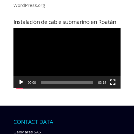
WordPress.org
Instalación de cable submarino en Roatán
Video
Player
00:00
03:18
CONTACT DATA
GeoMares SAS