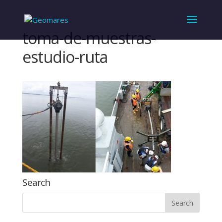
toma-de-muestras-
estudio-ruta
Search