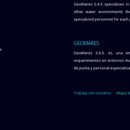
GeoMares S.A.S specializes in
other water environments th
specialized personnel for each 
GEOMARES
ue
GeoMares S.A.S. es una emp
requerimientos en entornos mar
de punta y personal especializ
Trabaja con nosotros
Mapa de