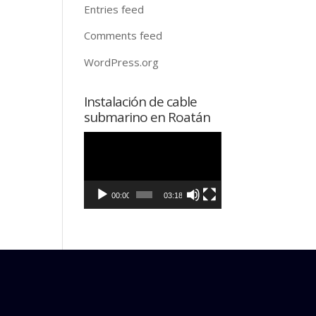
Entries feed
Comments feed
WordPress.org
Instalación de cable
submarino en Roatán
Video
Player
00:00
03:18